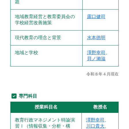
題
地域教育経営と教育委員会の
露口健司
学校経営改善施策
現代教育の理念と背景
水本徳明
地域と学校
澤野幸司
、
貝ノ瀨滋
令和８年４月現在
専門科目
授業科目名
教授名
教育行政マネジメント特論演
澤野幸司
、
習Ⅰ（情報収集・分析・構
川口貴大
、