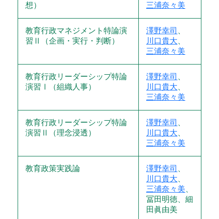
想）
三浦奈々美
教育行政マネジメント特論演
澤野幸司
、
習Ⅱ（企画・実行・判断）
川口貴大
、
三浦奈々美
教育行政リーダーシップ特論
澤野幸司
、
演習Ⅰ（組織人事）
川口貴大
、
三浦奈々美
教育行政リーダーシップ特論
澤野幸司
、
演習Ⅱ（理念浸透）
川口貴大
、
三浦奈々美
教育政策実践論
澤野幸司
、
川口貴大
、
三浦奈々美
、
冨田明徳、細
田眞由美