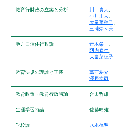
教育行財政の立案と分析
川口貴大
、
小川正人
、
大畠菜穂子
、
三浦奈々美
地方自治体行政論
青木栄一
、
阿内春生
、
大畠菜穂子
教育法規の理論と実践
葛西耕介
、
澤野幸司
教育政策・教育行政特論
合田哲雄
生涯学習特論
佐藤晴雄
学校論
水本徳明