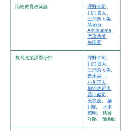
比較教育政策論
澤野幸司
、
川口貴大
、
三浦奈々美
、
Markku
Antinluoma
、
匝瑳岳美
、
矢田匠
教育政策課題研究
澤野幸司
、
川口貴大
、
三浦奈々美
、
青木栄一
、
小川正人
、
加治佐哲也
、
露口健司
、
天笠茂
、
藤
川聡
、
水本
徳明
、 遠藤
洋路、
間嶋勉