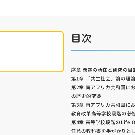
目次
序章 問題の所在と研究の目
第1章 「共生社会」論の理
第2章 南アフリカ共和国に
の歴史的変遷
第3章 南アフリカ共和国に
教育改革――高等学校段階の必修教科
第4章 高等学校段階のLife O
任意の教科書を手がかりと