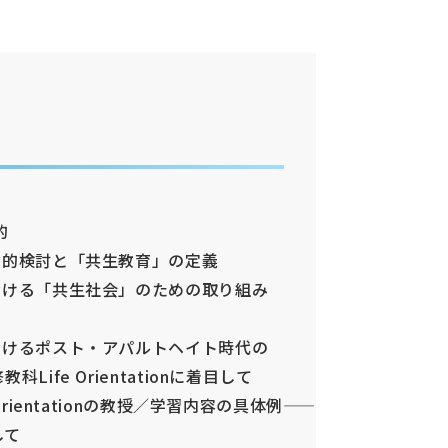
的
論的検討と「共生教育」の定義
おける「共生社会」のための取り組み
おけるポスト・アパルトヘイト時代の
Life Orientationに着目して
rientationの教授／学習内容の具体例――
して