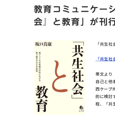
教育コミュニケー
会』と教育」が刊
「共生社
「共生社
帯文より
自己と他
西ケープ州
的に検討
程、「共