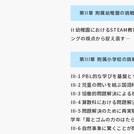
第II章 附属幼稚園の挑
II 幼稚園におけるSTEA
ングの視点から捉え直す―
第III章 附属小学校の挑
III-1 PBL的な学びを基盤
III-2 児童の問いを結ぶ国
III-3 協働的問題解決によ
III-4 算数科における問
III-5 問題解決のために
学年「風とゴムの力のはた
III-6 自然事象に驚くこ