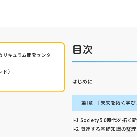
目次
カリキュラム開発センター
ンド
）
はじめに
第I章 「未来を拓く学
I-1 Society5.0時代を
I-2 関連する基礎知識の整理