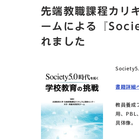
先端教職課程カリ
ームによる『Soci
れました
Societ
書籍詳細
教員養成
用、PB
具体像。