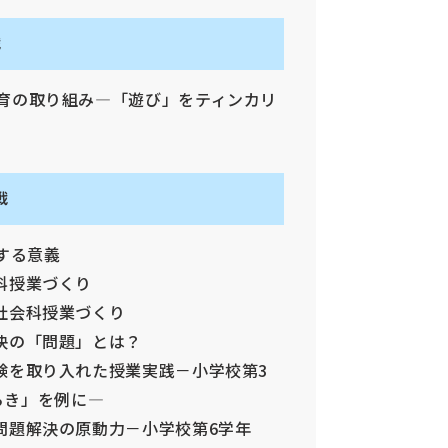
戦
M教育の取り組み―「遊び」をティンカリ
戦
とする意義
語科授業づくり
る社会科授業づくり
題解決の「問題」とは？
再実験を取り入れた授業実践－小学校第3
らき」を例に―
とが問題解決の原動力－小学校第6学年