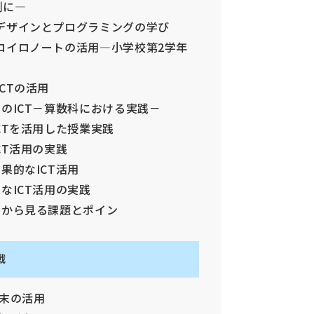
例に―
未来デザインとプログラミングの学び
けるロイロノートの活用―小学校第2学年
ICTの活用
してのICT－算数科における実践－
るICTを活用した授業実践
ICT活用の実践
効果的なICT活用
的なICT活用の実践
実際から見る課題とポイン
戦
端末の活用