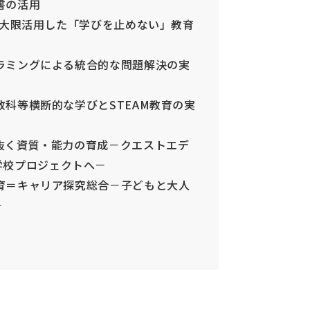
科書の活用
境を最大限活用した「学びを止めない」教育
ログラミングによる統合的な問題解決の実
た教科等横断的な学びとSTEAM教育の実
生き抜く資質・能力の育成－クエストエデ
学校プロジェクトへ－
ア教育＝キャリア探究総合－子どもと大人
－