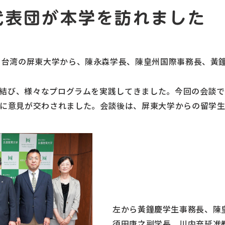
代表団が本学を訪れました
る台湾の屏東大学から、陳永森学長、陳皇州国際事務長、黃
定を結び、様々なプログラムを実践してきました。今回の会談で
に意見が交わされました。会談後は、屏東大学からの留学
左から黃鐘慶学生事務長、陳
須田康之副学長、川内充延准