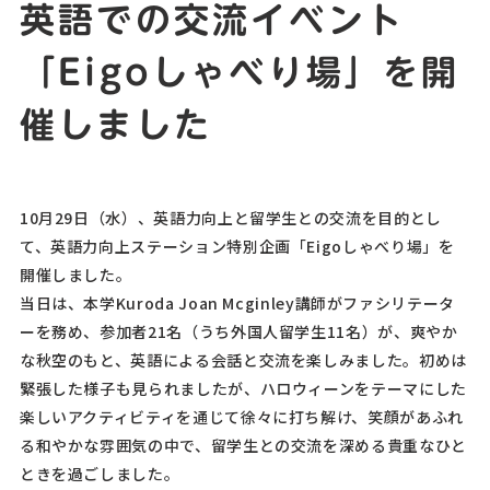
英語での交流イベント
「Eigoしゃべり場」を開
催しました
10月
29
日（水）、英語力向上と留学生との交流を目的とし
て、英語力向上ステーション特別企画「
Eigo
しゃべり場」を
開催しました。
当日は、本学Kuroda Joan Mcginley講師がファシリテータ
ーを務め、参加者
21
名（うち外国人留学生
11
名）が、爽やか
な秋空のもと、英語による会話と交流を楽しみました。初めは
緊張した様子も見られましたが、ハロウィーンをテーマにした
楽しいアクティビティを通じて徐々に打ち解け、笑顔があふれ
る和やかな雰囲気の中で、留学生との交流を深める貴重なひと
ときを過ごしました。