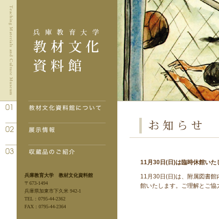
11月30日(日)は臨時休館い
兵庫教育大学 教材文化資料館
11月30日(日)は、附属図
〒673-1494
館いたします。
ご理解とご協
兵庫県加東市下久米 942-1
TEL：0795-44-2362
FAX：0795-44-2364