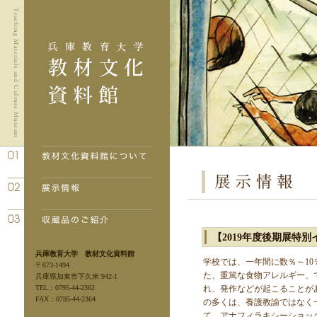
【2019年度後期展特
兵庫教育大学 教材文化資料館
学校では、一年間に数％～1
〒673-1494
た、重篤な食物アレルギー、
兵庫県加東市下久米 942-1
TEL：0795-44-2362
れ、発作などが起こることが
FAX：0795-44-2364
の多くは、養護教諭ではなく
て、アナフィラキシーショッ