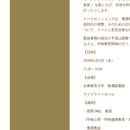
射器 ）を取り上げ、症状や
行ったりします。
トークセッションでは、養護
急対応の実際、そのための日
ついて、トークと意見交換を
緊急事態の発生の予測は困難
なさん、学校教育関係の方々
【日時】
2020年2月5日（水）
13:30～16:00
【会場】
兵庫教育大学 附属図書館
ライブラリーホール
【講師】
・西岡 伸紀 教授
（学校心理・学校健康教育・
・養護教諭