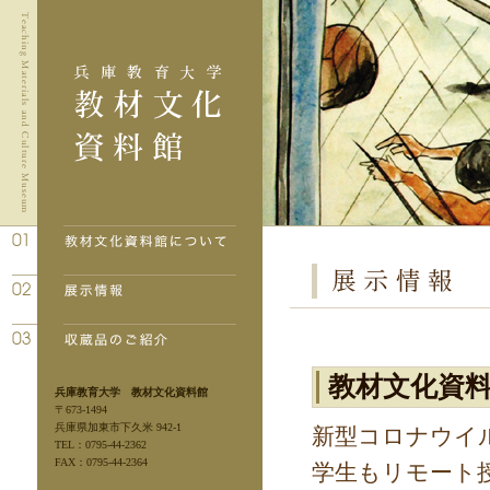
教材文化資
兵庫教育大学 教材文化資料館
〒673-1494
兵庫県加東市下久米 942-1
新型コロナウイ
TEL：0795-44-2362
FAX：0795-44-2364
学生もリモート