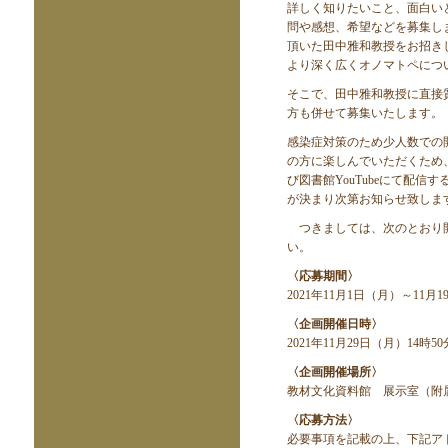
詳しく知りたいこと、面白い
問や感想、希望などを募集し
頂いた田中雅和教授をお招き
より深く広くオノマトペにつ
そこで、田中雅和教授に直接
方も併せて募集いたします。
感染症対策のため少人数での
の方に楽しんでいただくため
び図書館
YouTube
にて配信す
が決まり次第お知らせ致しま
つきましては、次のとおり
い。
〈応募期間〉
2021
年
11
月
1
日（月）～
11
月
1
〈企画開催日時〉
2021
年
11
月
29
日（月）
14
時
50
〈企画開催場所〉
教材文化資料館 展示室（附
〈応募方法〉
必要事項を記載の上、下記ア