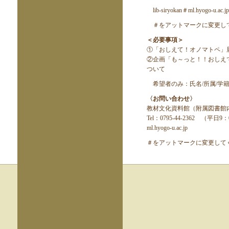
lib-siryokan＃
ml.hyogo-u.ac.jp
＃をアットマークに変更し
＜必要事項＞
①「おしえて！オノマトペ」
②企画「も～っと！！おしえ
ついて
希望者のみ：氏名
/
所属
/
学
〈お問い合わせ〉
教材文化資料館（附属図書館
Tel
：
0795-44-2362
（平日
9
：
ml.hyogo-u.ac.jp
＃をアットマークに変更して