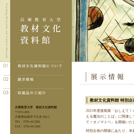
教材文化資料館 特別
兵庫教育大学 教材文化資料館
2021
年度後期展「おしえて！
〒673-1494
える魔法のことば」に関連し
兵庫県加東市下久米 942-1
TEL：0795-44-2362
て！オノマトペ」を開催いた
FAX：0795-44-2364
特別企画の開催にあたり、本