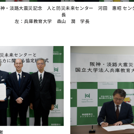
神・淡路大震災記念 人と防災未来センター 河田 惠昭 セン
長
左：兵庫教育大学 森山 潤 学長
者