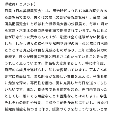
導教員）コメント】
日展（日本美術展覧会）は、明治時代より約120年の歴史のあ
る展覧会であり、古くは文展（文部省美術展覧会）、帝展（帝
国美術展覧会）と呼ばれた世界最大級の公募展で、毎年11月か
ら東京・六本木の国立新美術館で開催されています。もともと
絵が好きだった荒木さんですが、彫塑は全く経験がない状態で
した。しかし彼女の造形学や解剖学習得の向上心と病に打ち勝
とうとする克己心は目を見張るものがあり、二年に渡る努力の
継続で、日々が確実に充実と明るさに向かっていることを大変
うれしく思っています。作品も大変素晴らしく、特に昨年度、
飛躍的な成長を遂げられ、私も大変驚いています。荒木さんの
非常に真面目で、また朗らかな優しい性格を思えば、今後も更
に勉強を深め、専門性を磨き、更に充実した毎日を送ってもら
いたいです。また、指導者である前芝も含め、専門内であった
としても、誰にでも可能なことや困難なことはあります。学生
それぞれの個性や役割、目標や目的を多角的に生かし、また相
補完的機能を持つゼミ作り、授業づくりを行って行きたいと思