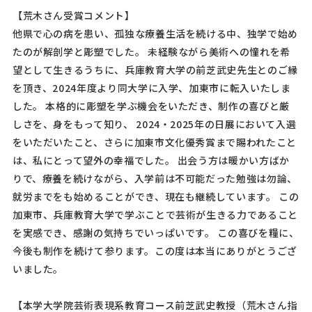
【荒木さん受賞コメント】
他県で心の病を患い、孤独な療養生活を続ける中、独学で始め
たのが解剖学と彫塑でした。 未経験ながら美術への憧れを希
望として生きるうちに、兵庫教育大学の前芝武史先生とのご縁
を頂き、2024年度より同大学に入学、加東市に転入いたしま
した。 本格的に彫塑を学ぶ機会をいただき、制作の喜びと厳
しさを、身をもって知り、 2024・2025年の日展において入選
をいただいたこと、さらに加東市文化優秀賞まで賜われたこと
は、私にとって望外の幸福でした。 出会う方は暖かい方ばか
りで、療養を続けながら、入学前は不可能だった勉強は勿論、
就労までをも始めることができ、現在も継続しています。 この
加東市、兵庫教育大学で学ぶことで芸術が生きる力であること
を実感でき、感謝の気持ちでいっぱいです。 この喜びを糧に、
今後も制作を続けて参ります。この度は本当にありがとうござ
いました。
【本学大学院芸術表現系教育コース前芝武史教授（荒木さん指