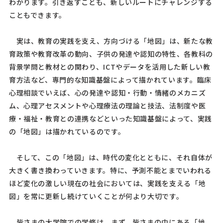
わかります。引き返すことも、新しいルートにチャレンジする
こともできます。
実は、教育の実践を支え、方向づける「地図」は、新たな教
育政策や教育改革の動向、子供の発達や認知の特性、各教科の
背景学問と教材との関わり、
ICT
やデータを活用した新しい教
育方法など、専門的な知識基盤によって描かれています。臨床
心理相談でいえば、心の発達や認知・行動・情緒のメカニズ
ム、心理アセスメントや心理療法の理論と技法、法制度や医
療・福祉・教育との連携などといった知識基盤によって、実践
の「地図」は描かれているのです。
そして、この「地図」は、時代の変化とともに、それ自体が
大きく書き換わっていきます。特に、予測不能とまでいわれる
ほど変化の激しい現在の社会においては、実践を支える「地
図」を常に更新し続けていくことが何より大切です。
皆さまの大学院での学修は、まず、皆さまの中にある「地