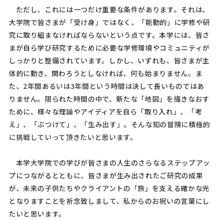
ただし、これには一つだけ重要な条件があります。それは、
大学院で皆さまが「受け身」ではなく、「能動的」に学修や研
究に取り組まなければならないという点です。本学には、皆さ
まが自ら学び研究するために必要な学修環境やコミュニティが
しっかりと整備されています。しかし、いずれも、皆さまが主
体的に動き、関わろうとしなければ、何も始まりません。ま
た、
2
年間あるいは
3
年間という時間は決して長いものではあ
りません。限られた時間の中で、新たな「地図」を描きなおす
ために、様々な理論やアイディアを自ら「取り入れ」、「考
え」、「ぶつけて」、「生み出す」。そんな知の冒険に積極的
に挑戦していって頂きたいと思います。
本学大学院での学びが皆さまの人生のさらなるステップアッ
プにつながるとともに、皆さまが生み出されたご研究の成果
が、未来の子供たちやクライアントの「旅」を支える確かな光
となりますことを祈念致しまして、私からのお祝いの言葉にし
たいと思います。