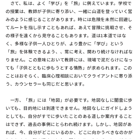
さて、私は、よく「学び」を「旅」に例えています。学校で
の授業は、教師が子供に寄り添い、一緒に山道を登っていく営
みのように感じることがあります。時には危険を未然に回避し
てルートを指し示すこともあれば、あえて冒険に挑戦させ、そ
の様子を遠くから見守ることもあります。道は
1
本道ではな
く、多様な子供一人ひとりが、より豊かに「学び」という
「旅」を体験できるよう、、常に考え、関わり続けなければな
りません。この意味において教師には、現場で泥だらけになっ
ても「子供とともに歩もうとする情熱」が求められます。この
ことはおそらく、臨床心理相談においてクライアントに寄り添
う、カウンセラーも同じだと思います。
一方、「旅」には「地図」が必要です。地図なしに闇雲に歩
いても、目的地には到達できません。地図なしにガイドしよう
としても、自分がすでに歩いたことのある道しか案内すること
はできず、過去の事例にとらわれ続けます。しかし、地図があ
れば、今、自分がどこにいるのか、どこに向かうべきなのかが