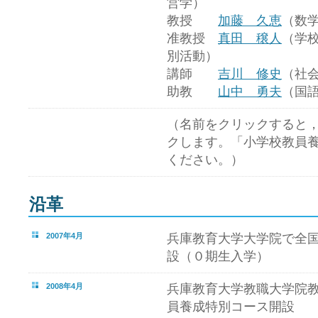
営学）
教授
加藤 久恵
（数
准教授
真田 穣人
（学
別活動）
講師
吉川 修史
（社
助教
山中 勇夫
（国
（名前をクリックすると
クします。「小学校教員
ください。）
沿革
2007年4月
兵庫教育大学大学院で全
設（０期生入学）
2008年4月
兵庫教育大学教職大学院
員養成特別コース開設