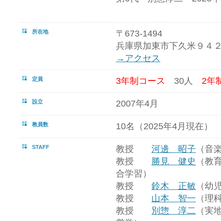
所在地
〒673-1494
兵庫県加東市下久米９４
→アクセス
定員
3年制コース
30人
2年
設立
2007年4月
教員数
10名（2025年4月現在）
STAFF
教授
河邊 昭子
（音
教授
勝見 健史
（教
合学習）
教授
鈴木 正敏
（幼
教授
山本 智一
（理
教授
別惣 淳二
（実