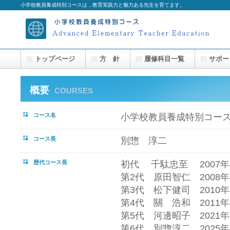
小学校教員養成特別コースは，教育実践力と魅力ある先生を育てます。
トップページ
方 針
履修科目一覧
サポー
概要
COURSES
コース名
小学校教員養成特別コー
コース長
別惣 淳二
歴代コース長
初代 千駄忠至 2007年4
第2代 原田智仁 2008年4
第3代 松下健司 2010年4
第4代 關 浩和 2011年4
第5代 河邊昭子 2021年4
第6代 別惣淳二 20