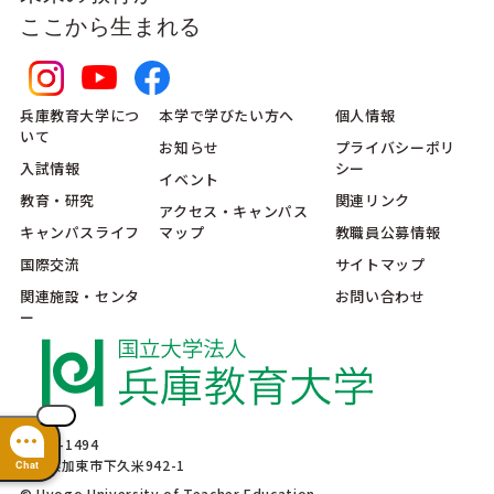
ここから生まれる
兵庫教育大学につ
本学で学びたい方へ
個人情報
いて
お知らせ
プライバシーポリ
入試情報
シー
イベント
教育・研究
関連リンク
アクセス・キャンパス
キャンパスライフ
マップ
教職員公募情報
国際交流
サイトマップ
関連施設・センタ
お問い合わせ
ー
〒673-1494
兵庫県加東市下久米942-1
Chat
© Hyogo University of Teacher Education