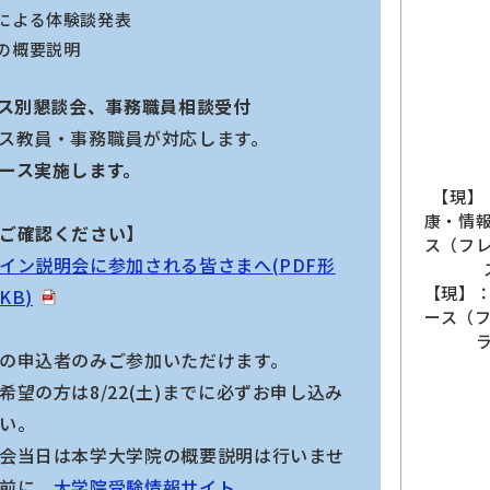
による体験談発表
の概要説明
ース別懇談会、事務職員相談受付
ス教員・事務職員が対応します。
ース実施します。
【現】
康・情
ご確認ください】
ス（フ
イン説明会に参加される皆さまへ(PDF形
【現】
KB)
ース（
の申込者のみご参加いただけます。
希望の方は8/22(土)までに必ずお申し込み
い。
会当日は本学大学院の概要説明は行いませ
前に、
大学院受験情報サイト