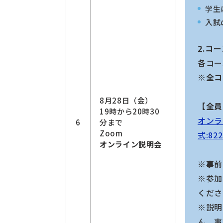
学生
入試
2.コ
各コー
※全コ
8月28日（金）
【全員
19時から20時30
オンラ
6
分まで
Zoom
式:822
オンライン説明会
※事前
※参加
くださ
※説明
ん。事