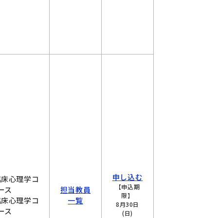
申し込む
臨床心理学コ
【申込期
ース
担当教員
限】
臨床心理学コ
一覧
8月30日
ース
(日)