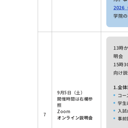
202
学院の
13時
明会
15時
向け説
1.全
9月5日（土）
コー
開催時間は右欄参
学生
照
入試
Zoom
7
オンライン説明会
事前