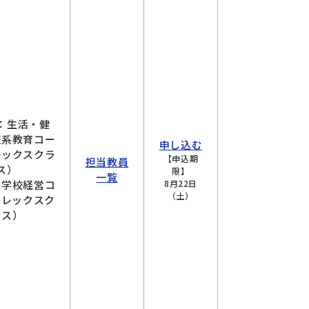
：生活・健
報系教育コー
申し込む
レックスクラ
【申込期
担当教員
ス）
限】
一覧
：学校経営コ
8月22日
（土）
フレックスク
ラス）