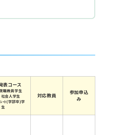
発表コース
現職教員学生
参加申込
対応教員
：社会人学生
み
ﾚｰﾄ(学部卒)学
生