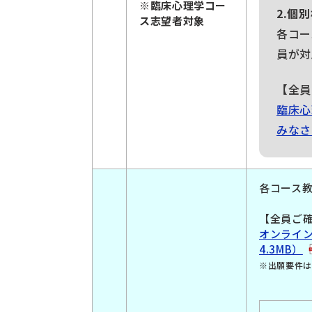
※臨床心理学コー
2.個
ス志望者対象
各コー
員が対
【全員
臨床心
みなさ
各コース
【全員ご
オンライン
4.3MB）
※出願要件は