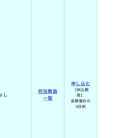
申し込む
【申込期
担当教員
なし
限】
一覧
各開催日の
6日前