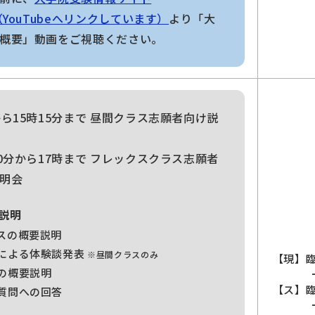
6（YouTubeへリンクしています）
より「大
概要」動画をご視聴ください。
から15時15分まで 昼間クラス志願者向け説
30分から17時まで フレックスクラス志願者
明会
体説明
スの概要説明
による体験談発表
※昼間クラスのみ
【現】
の概要説明
【ス】
質問への回答