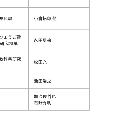
県民局
小倉拓郎 他
ひょうご震
永田夏来
紀研究機構
教科書研究
松田充
池田浩之
加治佐哲也
石野秀明