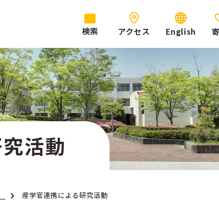
アクセス
English
検索
研究活動
産学官連携による研究活動
）