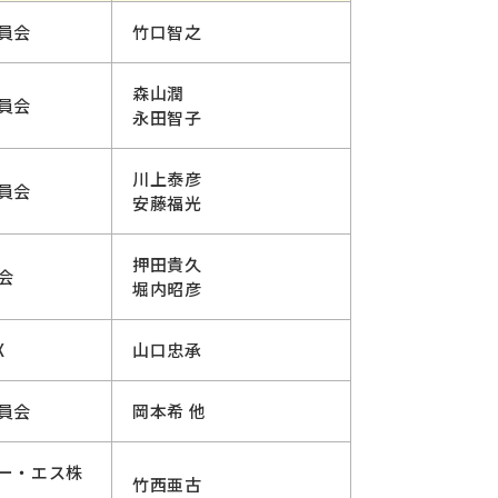
員会
竹口智之
森山潤
員会
永田智子
川上泰彦
員会
安藤福光
押田貴久
会
堀内昭彦
X
山口忠承
員会
岡本希 他
ー・エス株
竹西亜古