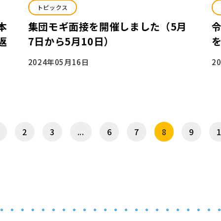
トピックス
本
集団モギ面接を開催しました（5月
返
7日から5月10日）
2024年05月16日
2
2
3
...
6
7
8
9