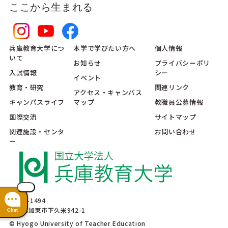
ここから生まれる
兵庫教育大学につ
本学で学びたい方へ
個人情報
いて
お知らせ
プライバシーポリ
入試情報
シー
イベント
教育・研究
関連リンク
アクセス・キャンパス
キャンパスライフ
マップ
教職員公募情報
国際交流
サイトマップ
関連施設・センタ
お問い合わせ
ー
〒673-1494
兵庫県加東市下久米942-1
Chat
© Hyogo University of Teacher Education