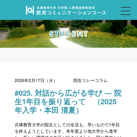
2026年2月17日（火）
院生リレーコラム
#025. 対話から広がる学び ― 院
生1年目を振り返って （2025
年入学・本田 清夏）
兵庫教育大学の院生としての生活も、早いもので1年目
を終えようとしています。本年度より他大学から進学