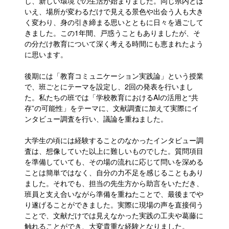
し、新しい環境での生活が始まりました。同じ県内とは
いえ、場所が変わるだけで見える景色や出会う人も大き
く変わり、身の引き締まる思いとともに日々を過ごして
きました。この1年間、戸惑うこともありましたが、そ
の分だけ教育について深く考える時間にも恵まれたよう
に思います。
後期には「教育コミュニケーション実践論」という授業
で、班ごとにテーマを設定し、2回の発表を行いまし
た。私たちの班では「学校教育におけるAIの活用と“共
存”の可能性」をテーマに、文献調査に加えて実際にイ
ンタビュー調査を行い、議論を重ねました。
大学生の頃には経験することのなかったインタビュー調
査は、想像していた以上に難しいものでした。質問項目
を準備していても、その場の流れに応じて問いを深める
ことは簡単ではなく、自分の力不足を感じることもあり
ました。それでも、担当の先生方から助言をいただき、
班員と支え合いながら準備を重ねたことで、最後までや
り遂げることができました。実際に現場の声を直接伺う
ことで、文献だけでは見えなかった実践の工夫や葛藤に
触れることができ、大変貴重な経験となりました。