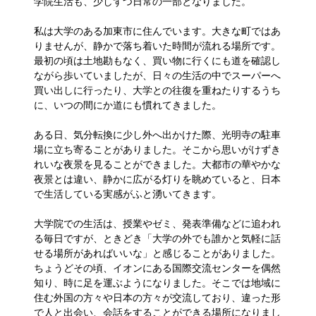
学院生活も、少しずつ日常の一部となりました。
私は大学のある加東市に住んでいます。大きな町ではあ
りませんが、静かで落ち着いた時間が流れる場所です。
最初の頃は土地勘もなく、買い物に行くにも道を確認し
ながら歩いていましたが、日々の生活の中でスーパーへ
買い出しに行ったり、大学との往復を重ねたりするうち
に、いつの間にか道にも慣れてきました。
ある日、気分転換に少し外へ出かけた際、光明寺の駐車
場に立ち寄ることがありました。そこから思いがけずき
れいな夜景を見ることができました。大都市の華やかな
夜景とは違い、静かに広がる灯りを眺めていると、日本
で生活している実感がふと湧いてきます。
大学院での生活は、授業やゼミ、発表準備などに追われ
る毎日ですが、ときどき「大学の外でも誰かと気軽に話
せる場所があればいいな」と感じることがありました。
ちょうどその頃、イオンにある国際交流センターを偶然
知り、時に足を運ぶようになりました。そこでは地域に
住む外国の方々や日本の方々が交流しており、違った形
で人と出会い、会話をすることができる場所になりまし