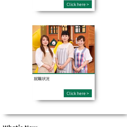
Click here >
就職状況
Click here >