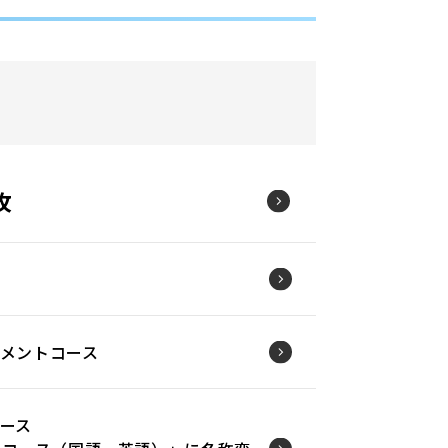
攻
メントコース
ース