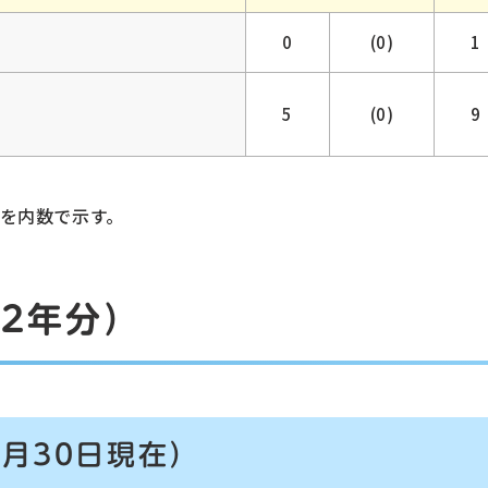
0
(0)
1
5
(0)
9
を内数で示す。
2年分）
9月30日現在）