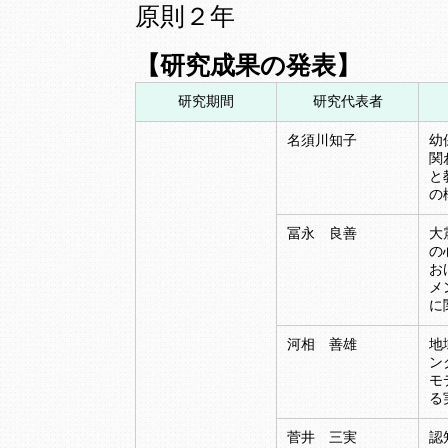
原則２年
【研究成果の発表】
研究期間
研究代表者
名須川知子
幼
関
と
の
冨永 良善
大
の
お
メ
に
河相 善雄
地
ン
モ
る
菅井 三実
認