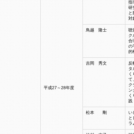
指
研
と
対
鳥越 隆士
聴
ク
合
の
的
吉岡 秀文
反
タ
く
て
ク
平成27～28年度
ン
く
践
松本 剛
い
と
ラ