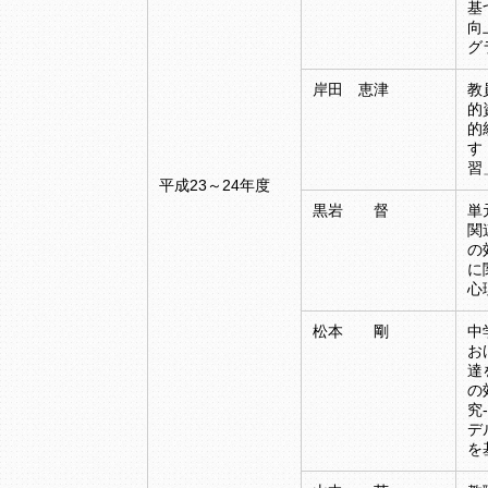
基
向
グ
岸田 恵津
教
的
的
す
習
平成23～24年度
黒岩 督
単
関
の
に
心
松本 剛
中
お
達
の
究
デ
を