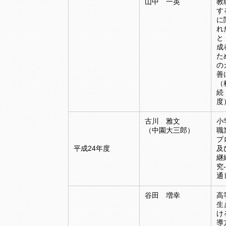
山中 一英
教
す
に
れ
と
成
た
の
善
（
続
度
古川 雅文
小
（中園大三郎）
職
プ
平成24年度
及
継
究
通
谷田 増幸
高
生
け
導