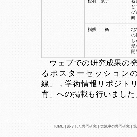
松村 京子
被
ど
び
向
指熊 衛
地
の
し
形
開
ウェブでの研究成果の発
るポスターセッションの
線」，学術情報リポジト
育」への掲載も行いました
HOME
｜
終了した共同研究
｜
実施中の共同研究
｜
第