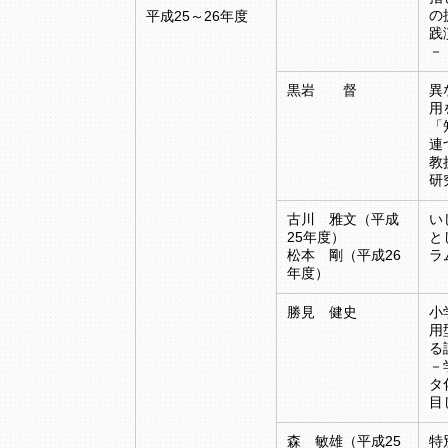
の
平成25～26年度
践
－
黒岩 督
異
用
「
連
教
研
古川 雅文（平成
い
25年度）
と
松本 剛（平成26
ラ
年度）
勝見 健史
小
用
る
－
タ
目
森 敏雄（平成25
特