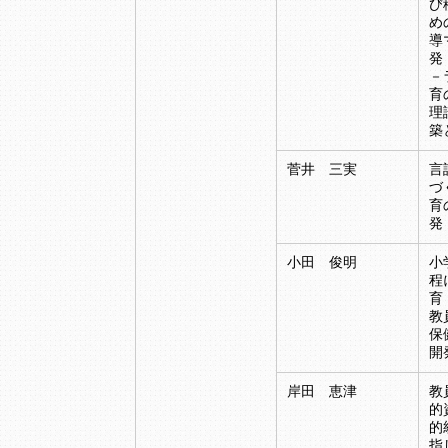
び
め
導
発
－
育
理
築
菅井 三実
言
づ
育
発
小田 俊明
小
程
育
教
保
開
岸田 恵津
教
的
的
指