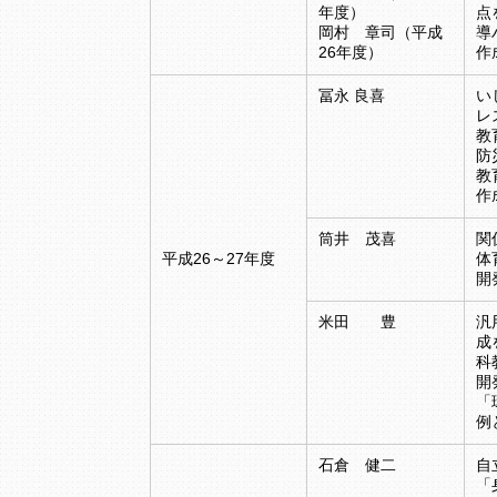
年度）
点
岡村 章司（平成
導
26年度）
作
冨永 良喜
い
レ
教
防
教
作
筒井 茂喜
関
平成26～27年度
体
開
米田 豊
汎
成
科
開
「
例
石倉 健二
自
「