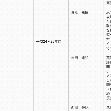
充
堀江 祐爾
思
表
た
取
な
究
す
平成24～25年度
く
て
吉田 達弘
英
評
関
ナ
メ
し
開
（
続
度
西岡 伸紀
危