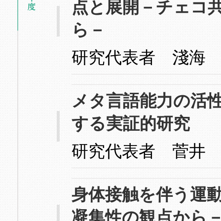
点と展開－チェコ
ら－
研究代表者 淺海
メタ言語能力の活
する実証的研究
研究代表者 菅井
身体接触を伴う運
凝集性の観点から