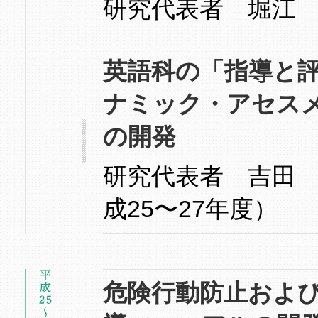
研究代表者 堀江
英語科の「指導と
ナミック・アセス
の開発
研究代表者 吉田
成25〜27年度）
危険行動防止およ