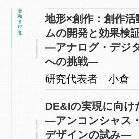
地形×創作：創作
ムの開発と効果検
―アナログ・デジ
への挑戦―
研究代表者 小倉
DE&Iの実現に向
―アンコンシャス
デザインの試み―