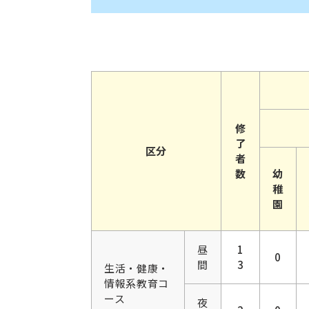
修
了
区分
者
数
幼
稚
園
昼
1
0
間
3
生活・健康・
情報系教育コ
ース
夜