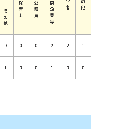
学
の
保
公
間
者
他
育
務
企
そ
士
員
業
の
等
他
0
0
0
2
2
1
1
0
0
1
0
0