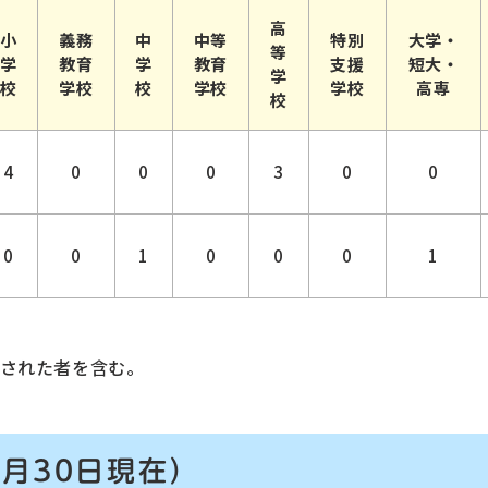
高
小
義務
中
中等
特別
大学・
等
学
教育
学
教育
支援
短大・
学
校
学校
校
学校
学校
高専
校
4
0
0
0
3
0
0
0
0
1
0
0
0
1
された者を含む。
9月30日現在）