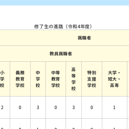
修了生の進路（令和4年度）
就職者
教員就職者
高
小
義務
中
中等
特別
大学・
等
学
教育
学
教育
支援
短大・
学
校
学校
校
学校
学校
高専
校
2
0
3
0
3
0
1