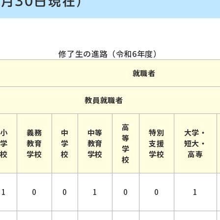
9月30日現在）
修了生の進路（令和6年度）
就職者
教員就職者
高
小
義務
中
中等
特別
大学・
等
学
教育
学
教育
支援
短大・
学
校
学校
校
学校
学校
高専
校
1
0
0
1
0
0
1