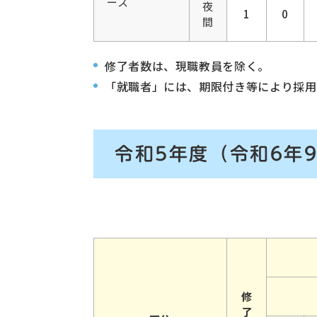
ース
夜
1
0
間
修了者数は、現職教員を除く。
「就職者」には、期限付き等により採用
令和5年度（
令和6年
修
了