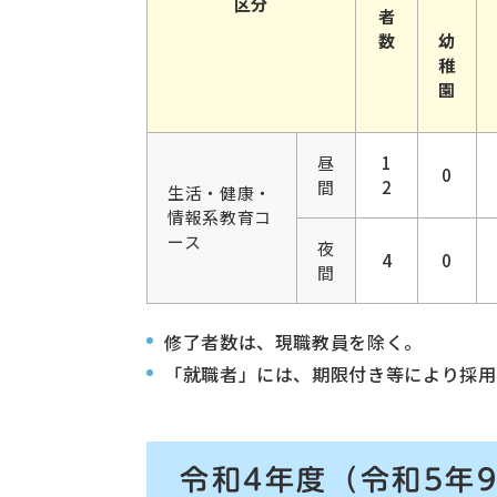
区分
者
数
幼
稚
園
昼
1
0
間
2
生活・健康・
情報系教育コ
ース
夜
4
0
間
修了者数は、現職教員を除く。
「就職者」には、期限付き等により採用
令和4年度
（令和5年