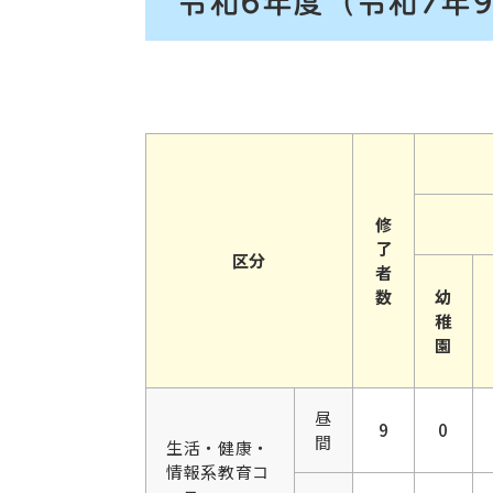
令和6年度
（令和7年
修
了
区分
者
数
幼
稚
園
昼
9
0
間
生活・健康・
情報系教育コ