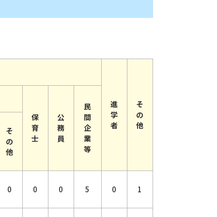
進
そ
民
学
の
保
公
間
者
他
育
務
企
そ
士
員
業
の
等
他
0
0
0
5
0
1