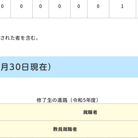
0
0
0
0
0
0
1
された者を含む。
9月30日現在）
修了生の進路（令和5年度）
就職者
教員就職者