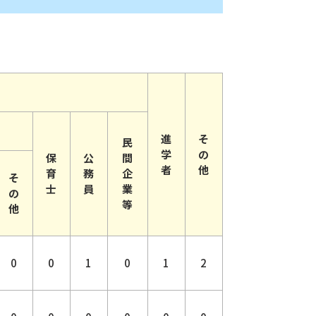
進
そ
民
学
の
保
公
間
者
他
育
務
企
そ
士
員
業
の
等
他
0
0
1
0
1
2