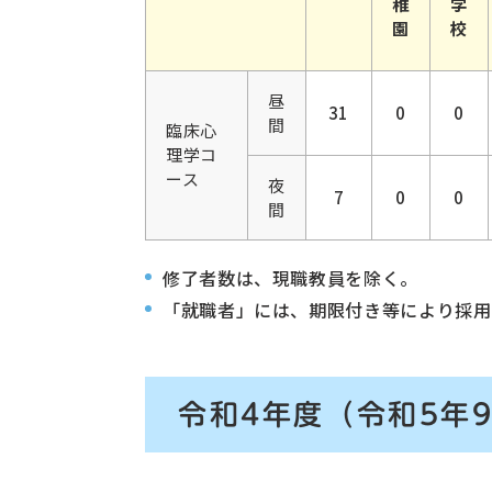
稚
学
園
校
昼
31
0
0
間
臨床心
理学コ
ース
夜
7
0
0
間
修了者数は、現職教員を除く。
「就職者」には、期限付き等により採用
令和4年度（令和5年