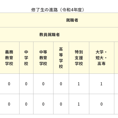
修了生の進路（令和4年度）
就職者
教員就職者
高
義務
中
中等
特別
大学・
等
教育
学
教育
支援
短大・
学
学校
校
学校
学校
高専
校
0
0
0
0
1
1
0
0
0
0
1
0