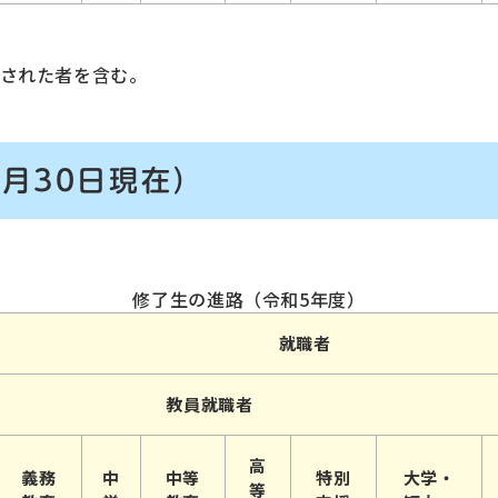
された者を含む。
9月30日現在）
修了生の進路（令和5年度）
就職者
教員就職者
高
義務
中
中等
特別
大学・
等