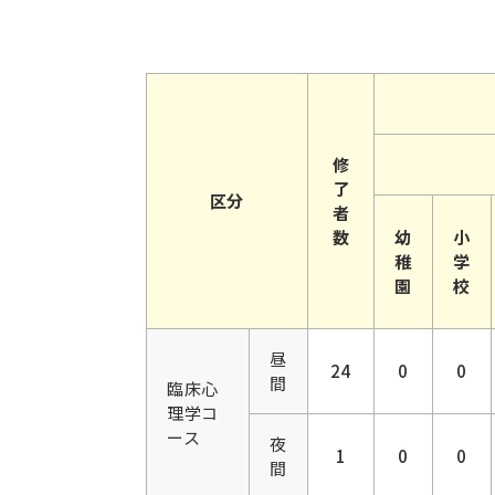
修
了
区分
者
数
幼
小
稚
学
園
校
昼
24
0
0
間
臨床心
理学コ
ース
夜
1
0
0
間