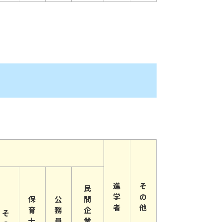
進
そ
民
学
の
保
公
間
者
他
育
務
企
そ
士
員
業