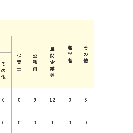
進
そ
民
学
の
保
公
間
者
他
育
務
企
そ
士
員
業
の
等
他
0
0
9
12
0
3
0
0
0
1
0
0