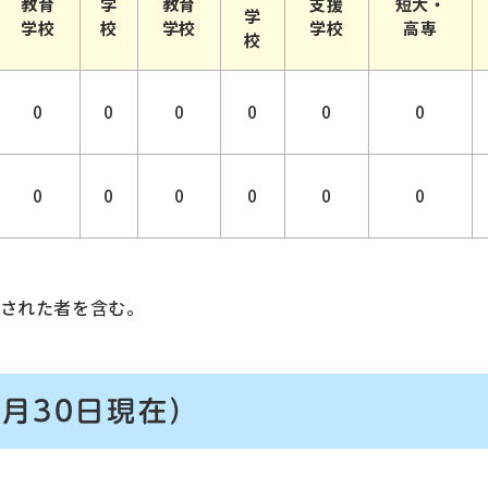
教育
学
教育
支援
短大・
学
学校
校
学校
学校
高専
校
0
0
0
0
0
0
0
0
0
0
0
0
された者を含む。
9月30日現在）