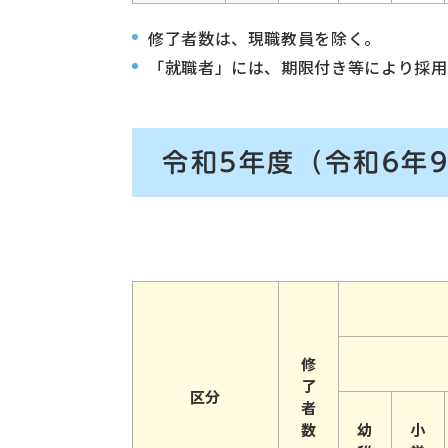
修了者数は、現職教員を除く。
「就職者」には、期限付き等により採用
令和5年度（令和6年
修
了
区分
者
数
幼
小