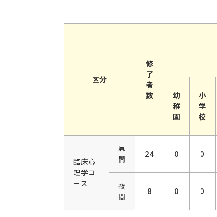
修
了
区分
者
数
幼
小
稚
学
園
校
昼
24
0
0
間
臨床心
理学コ
ース
夜
8
0
0
間