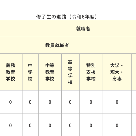
修了生の進路（令和6年度）
就職者
教員就職者
高
義務
中
中等
特別
大学・
等
教育
学
教育
支援
短大・
学
学校
校
学校
学校
高専
校
0
0
0
0
0
0
0
0
0
0
0
0