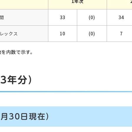
1年次
間
33
(0)
34
レックス
10
(0)
7
数を内数で示す。
3年分）
9月30日現在）