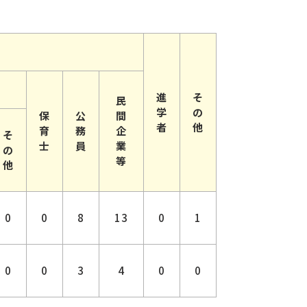
進
そ
民
学
の
保
公
間
者
他
育
務
企
そ
士
員
業
の
等
他
0
0
8
13
0
1
0
0
3
4
0
0