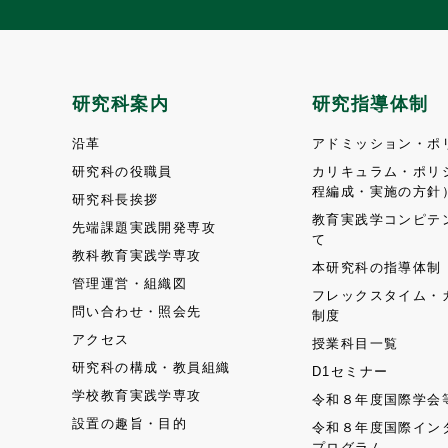
研究科案内
研究指導体制
沿革
アドミッション・ポ
研究科の役職員
カリキュラム・ポリ
程編成・実施の方針
研究科長挨拶
教育実践学コンピテ
先端課題実践開発専攻
て
教科教育実践学専攻
本研究科の指導体制
管理運営・組織図
フレックスタイム・
問い合わせ・照会先
制度
アクセス
授業科目一覧
研究科の構成・教員組織
D1セミナー
学校教育実践学専攻
令和８年度国際学会
設置の趣旨・目的
令和８年度国際イン
プログラム