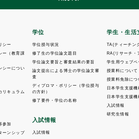
学位
学生・生活
リシー
学位授与状況
TA(ティーチン
シー（教育課
修了生の学位論文題目
RA(リサーチ・
）
学位論文要旨と審査結果の要旨
学生用ウェブペ
ンシーについ
論文提出による博士の学位論文審
授業料について
査
授業料免除につ
ディプロマ・ポリシー（学位授与
日本学生支援機
カリキュラム
の方針）
日本学生支援機
修了要件・学位の名称
入試情報
研究生情報
入試情報
等参加
入試情報
ターンシップ