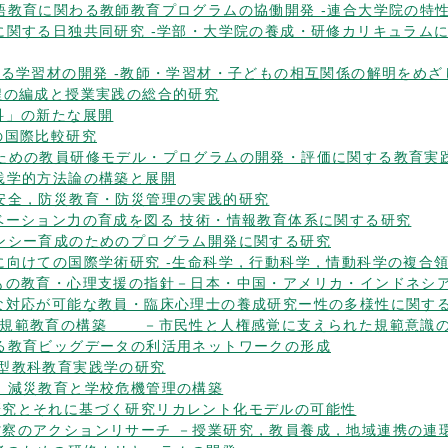
ける系統的英語教育に関わる教師教育プログラムの協働開発 -連合大学院
力育成の方略に関する日独共同研究 -学部・大学院の養成・研修カリキ
践を支援する学習材の開発 -教師・学習材・子どもの相互関係の解明をめざ
教育課程の編成と授業実践の総合的研究
発達科」の新たな展開
教育の国際比較研究
育活性化のための教員研修モデル・プログラムの開発・評価に関する教育
教育実践学的方法論の構築と展開
する学校安全，防災教育・防災管理の実践的研究
いたイノベーション力の育成を図る 技術・情報教育体系に関する研究
コンピテンシー育成のためのプログラム開発に関する研究
グラム構築に向けての国際学術研究 -生命科学，行動科学，情動科学の複
くした子どもの教育・心理支援の指針－日本・中国・アメリカ・インドネ
題への効果的な対応が可能な教員・臨床心理士の養成研究ー性の多様性に
法を活用した規範教育の構築 －市民性と人権感覚に支えられた規範意識
向上させる教育ビッグデータの利活用ネットワークの形成
科架橋型教科教育実践学の研究
た防災，減災教育と学校危機管理の構築
践的教育研究とそれに基づく研究リカレント化モデルの可能性
察・記述・省察のアクションリサーチ －授業研究，教員養成，地域連携