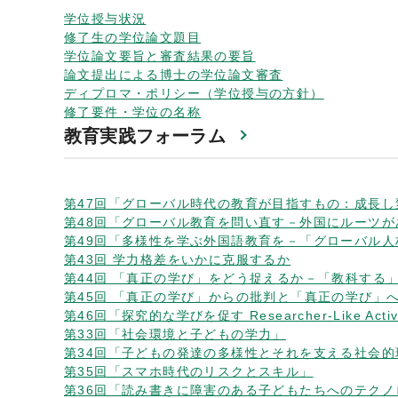
学位授与状況
修了生の学位論文題目
学位論文要旨と審査結果の要旨
論文提出による博士の学位論文審査
ディプロマ・ポリシー（学位授与の方針）
修了要件・学位の名称
教育実践フォーラム
第47回「グローバル時代の教育が目指すもの：成長
第48回「グローバル教育を問い直す－外国にルーツ
第49回「多様性を学ぶ外国語教育を－「グローバル
第43回 学力格差をいかに克服するか
第44回 「真正の学び」をどう捉えるか－「教科する
第45回 「真正の学び」からの批判と「真正の学び」
第46回「探究的な学びを促す Researcher-Like Act
第33回「社会環境と子どもの学力」
第34回「子どもの発達の多様性とそれを支える社会的
第35回「スマホ時代のリスクとスキル」
第36回「読み書きに障害のある子どもたちへのテク