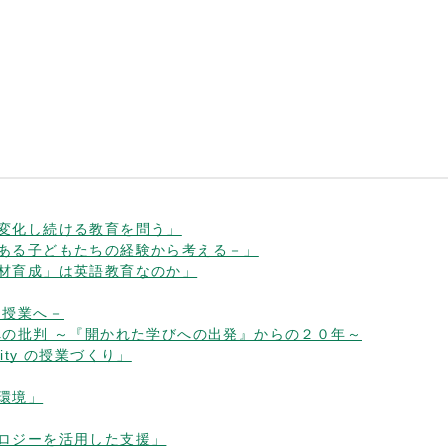
し変化し続ける教育を問う」
がある子どもたちの経験から考える－」
人材育成」は英語教育なのか」
」授業へ－
への批判 ～『開かれた学びへの出発』からの２０年～
ivity の授業づくり」
環境」
ノロジーを活用した支援」