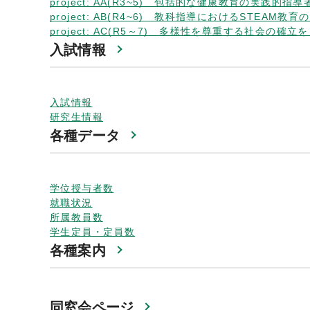
project: AA(R3~5) 包括的な健康教育の実践
project: AB(R4~6) 教科指導におけるSTEA
project: AC(R5～7) 多様性を尊重する社会
入試情報
入試情報
研究生情報
各種データ
学位授与者数
就職状況
所属教員数
学生定員・定員数
各種案内
同窓会ページ