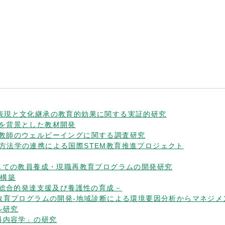
ける言語表現と文化継承の教育的効果に関する実証的研究
学問知を背景とした教材開発
ける英語教師のウェルビーイングに関する調査研究
育内容・方法学の連携による国際STEM教育推進プロジェクト
創成を通じての教員養成・現職再教育プログラムの開発研究
の構築
教育 －総合的発達支援及び養護性の育成－
成のための教育プログラムの開発-地域診断による環境要因分析からマネ
デル研究
「教科内容学」の研究