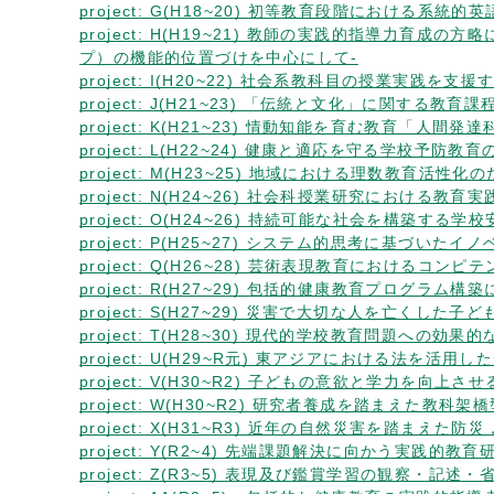
project: G(H18~20) 初等教育段階にお
project: H(H19~21) 教師の実践的指導
プ）の機能的位置づけを中心にして-
project: I(H20~22) 社会系教科目の授業実
project: J(H21~23) 「伝統と文化」に関する
project: K(H21~23) 情動知能を育む教育「人間
project: L(H22~24) 健康と適応を守る学校予防
project: M(H23~25) 地域における理数教
project: N(H24~26) 社会科授業研究における
project: O(H24~26) 持続可能な社会を構築
project: P(H25~27) システム的思考に基づ
project: Q(H26~28) 芸術表現教育における
project: R(H27~29) 包括的健康教育プロ
project: S(H27~29) 災害で大切な人を亡
project: T(H28~30) 現代的学校教育問
project: U(H29~R元) 東アジアにおける
project: V(H30~R2) 子どもの意欲と学力を
project: W(H30~R2) 研究者養成を踏まえた教
project: X(H31~R3) 近年の自然災害を踏まえ
project: Y(R2~4) 先端課題解決に向かう実
project: Z(R3~5) 表現及び鑑賞学習の観