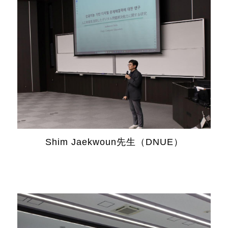
Shim Jaekwoun
先生（
DNUE
）