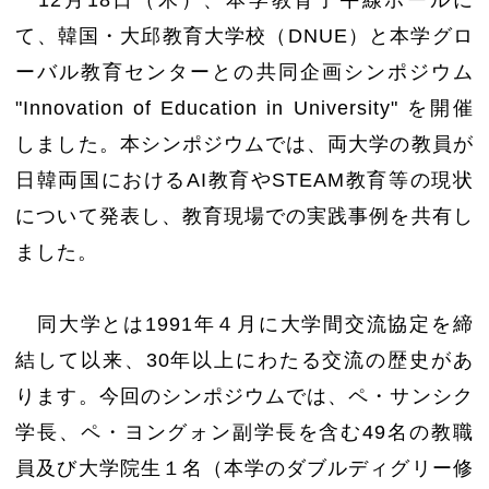
て、韓国・大邱教育大学校（
DNUE
）と本学グロ
ーバル教育センターとの共同企画シンポジウム
"
Innovation of Education in University"
を開催
しました。本シンポジウムでは、両大学の教員が
日韓両国における
AI
教育や
STEAM
教育等の現状
について発表し、教育現場での実践事例を共有し
ました。
同大学とは
1991
年４月に大学間交流協定を締
結して以来、
30
年以上にわたる交流の歴史があ
ります。今回のシンポジウムでは、ペ・サンシク
学長、ペ・ヨングォン副学長を含む
49
名の教職
員及び大学院生１名（本学のダブルディグリー修